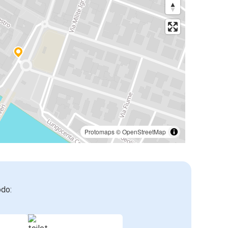
Protomaps
©
OpenStreetMap
odo: