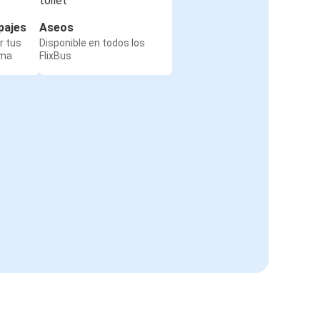
pajes
Aseos
r tus
Disponible en todos los
rma
FlixBus